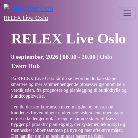
RELEX Live Oslo
RELEX Live Oslo
8 september, 2026 | 08.30 - 20.00 | Oslo
Event Hub
På RELEX Live Oslo får du se hvordan du kan skape
smartere og mer sammenhengende prosesser gjennom hele
verdikjeden, fra prognoser og planlegging til butikkhylle og
kundeopplevelse.
I en tid der konkurransen øker, marginene presses og
kundenes forventninger endrer seg raskere enn noen gang,
er det ikke lenger nok å reagere når noe skjer. Suksess
bygger på proaktiv planlegging, der systemer, teknologi og
mennesker jobber sammen på nye og mer effektive måter.
Det handler om å ta beslutninger basert på fakta.